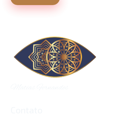
Holos Centro de Terapias Sistêmicas
Matias Fernandes
Contato
+55 (55) 9667-7991