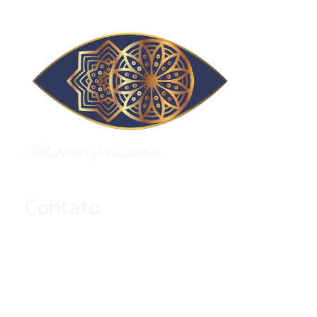
Holos Centro de Terapias Sistêmicas
Matias Fernandes
Contato
+55 (55) 9667-7991
+55 (55) 9667-7991
Quem Somos
Matias Fernandes